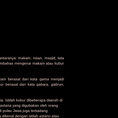
ntaranya: makam, nisan, masjid, tata
n membahas mengenai makam atau kubur
kam berasal dari kata
qama
menjadi
bur berasal dari kata
qabara
,
gabrun
,
a. Istilah kubur dibeberapa daerah di
astana
yang digubakan oleh orang
i pulau Jawa juga terkadang
a dikenal dengan istilah
astano
atau