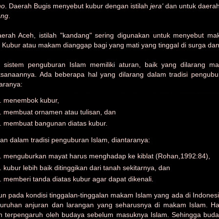
no
. Daerah Bugis menyebut kubur dengan istilah
jera'
dan untuk daerah
ang
.
aerah Aceh, istilah "kandang" sering digunakan untuk menyebut m
. Kubur atau makam dianggap bagi yang mati yang tinggal di surga da
 sistem penguburan Islam memiliki aturan, baik yang dilarang m
ksanaannya. Ada beberapa hal yang dilarang dalam tradisi pengubu
taranya:
menembok kubur,
membuat ornamen atau tulisan, dan
membuat bangunan diatas kubur.
an dalam tradisi penguburan Islam, diantaranya:
menguburkan mayat harus menghadap ke kiblat (Rohan,1992:84),
kubur lebih baik ditinggikan dari tanah sekitarnya, dan
memberi tanda diatas kubur agar dapat dikenali.
n pada kondisi tinggalan-tinggalan makam Islam yang ada di Indonesi
luruhan anjuran dan larangan yang seharusnya di makam Islam. Ha
h terpengaruh oleh budaya sebelum masuknya Islam. Sehingga buday