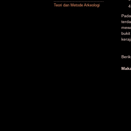
Teori dan Metode Arkeologi
Pada
terd
mewa
buki
kera
Beri
Mak