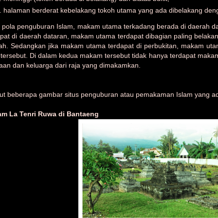
halaman berderat kebelakang tokoh utama yang ada dibelakang deng
 pola penguburan Islam, makam utama terkadang berada di daerah data
apat di daerah dataran, makam utama terdapat dibagian paling belaka
h. Sedangkan jika makam utama terdapat di perbukitan, makam utama
t tersebut. Di dalam kedua makam tersebut tidak hanya terdapat makam
jaan dan keluarga dari raja yang dimakamkan.
kut beberapa gambar situs penguburan atau pemakaman Islam yang ada
am La
Tenri Ruwa di Bantaeng