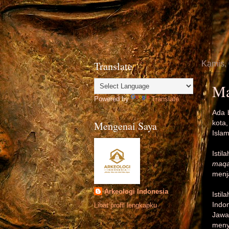
Translate
Kamis,
Ma
Powered by
Translate
Ada 
kota
Mengenai Saya
Islam
Isti
maq
menj
Arkeologi Indonesia
Istil
Indo
Lihat profil lengkapku
Jawa
meny