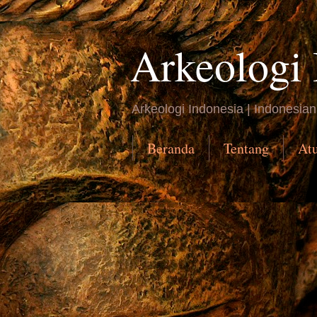
Arkeologi 
Arkeologi Indonesia | Indonesia
Beranda
Tentang
At