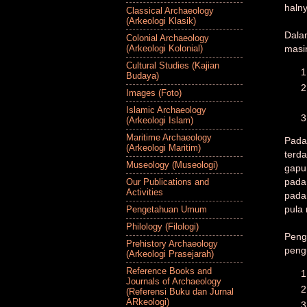
halny
Classical Archaeology
(Arkeologi Klasik)
Dala
Colonial Archaeology
(Arkeologi Kolonial)
masi
Cultural Studies (Kajian
Budaya)
Images (Foto)
Islamic Archaeology
(Arkeologi Islam)
Maritime Archaeology
Pada
(Arkeologi Maritim)
terd
Museology (Museologi)
gapu
pada
Our Publications and
Activities
pada
pula 
Pengetahuan Umum
Philology (Filologi)
Peng
Prehistory Archaeology
peng
(Arkeologi Prasejarah)
Reference Books and
Journals of Archaeology
(Referensi Buku dan Jurnal
ARkeologi)