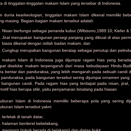
a di tinggalan-tinggalan makam Islam yang tersebar di Indonesia.
m dunia kearkeologian, tinggalan makam Islam dikenal memiliki beb
ng-masing. Bagian-bagian makam tersebut adalah:
Nisan berfungsi sebagai penanda kubur (Wibisono,1989:10; Kiefer & 
Jirat merupakan bangunan persegi panjang yang dibuat di atas perm
biasa dikenal dengan istilah badan makam, dan
Cungkup merupakan bangunan beratap sebagai penutup dan pelind
 makam Islam di Indonesia juga dijumpai ragam hias yang berad
apat disekitar makam terpengaruh dari masa kebudayaan Hindu-Budh
ra bentar dan panduraksa, yang lebih mengarah pada sebuah candi dar
 panduraksa, pada bangunan tersebut sering dijumpai ornamen yang m
 bangunan candi. Pada ragam hias yang terdapat pada nisan, jirat,
motif hias berupa stilir, yaitu penyamaran binatang pada hiasan.
uburan Islam di Indonesia memiliki beberapa pola yang sering d
uburan Islam tersebut yakni:
terletak di tanah datar,
halaman berderet kebelakang,
meninggi (tokoh berada di belakang) dan diatas bukit,