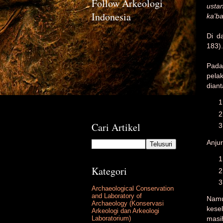
Follow Arkeologi
usta
Indonesia
ka'b
Di d
183)
Pada
pela
dian
Cari Artikel
Anjur
Kategori
Archaeological Conservation
and Laboratory of
Namu
Archaeology (Konservasi
kese
Arkeologi dan Arkeologi
Laboratorium)
masi